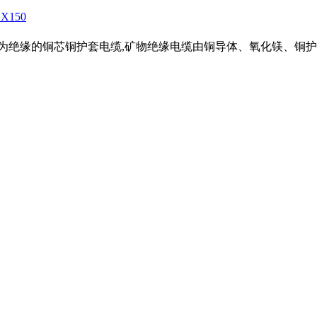
1X150
为绝缘的铜芯铜护套电缆,矿物绝缘电缆由铜导体、氧化镁、铜护